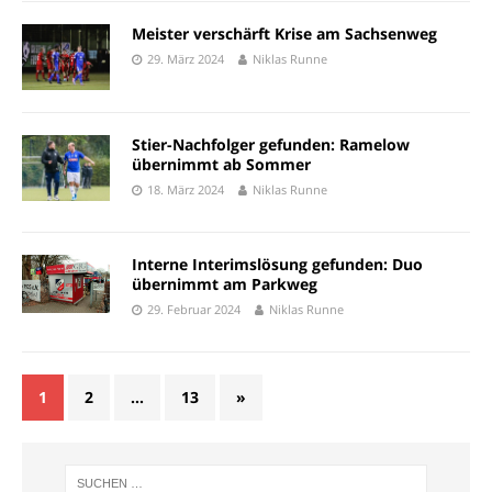
Meister verschärft Krise am Sachsenweg
29. März 2024
Niklas Runne
Stier-Nachfolger gefunden: Ramelow
übernimmt ab Sommer
18. März 2024
Niklas Runne
Interne Interimslösung gefunden: Duo
übernimmt am Parkweg
29. Februar 2024
Niklas Runne
1
2
…
13
»