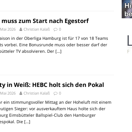
 muss zum Start nach Egestorf
 Mai 2026
Christian Kalaß
0
aison in der Oberliga Hamburg ist für 17 von 18 Teams
ts vorbei. Eine Bonusrunde muss oder besser darf der
ütteler TV absolvieren. Der
[…]
ty in Weiß: HEBC holt sich den Pokal
 Mai 2026
Christian Kalaß
0
r ein stimmungsvoller Mittag an der Hoheluft mit einem
utigen Sieger: vor ausverkauftem Haus holte sich der
urg Eimsbütteler Ballspiel-Club den Hamburger
espokal. Die
[…]