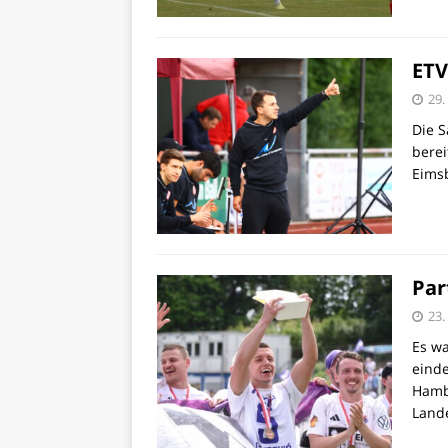
ETV
29.
Die S
berei
Eimsb
Par
23.
Es wa
einde
Hamb
Land