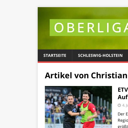
STARTSEITE
SCHLESWIG-HOLSTEIN
Artikel von
Christia
ETV
Auf
4. 
Der E
Regio
größt