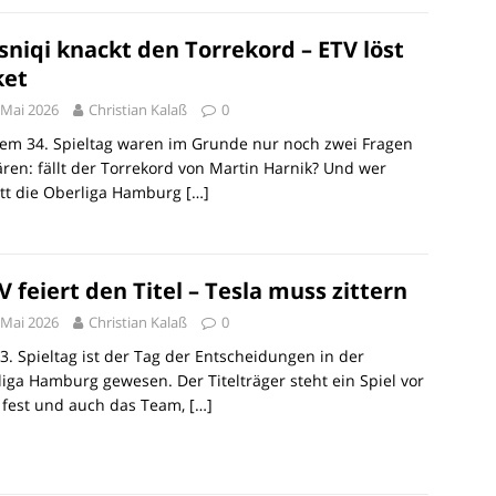
sniqi knackt den Torrekord – ETV löst
ket
 Mai 2026
Christian Kalaß
0
em 34. Spieltag waren im Grunde nur noch zwei Fragen
ären: fällt der Torrekord von Martin Harnik? Und wer
itt die Oberliga Hamburg
[…]
V feiert den Titel – Tesla muss zittern
 Mai 2026
Christian Kalaß
0
3. Spieltag ist der Tag der Entscheidungen in der
iga Hamburg gewesen. Der Titelträger steht ein Spiel vor
 fest und auch das Team,
[…]