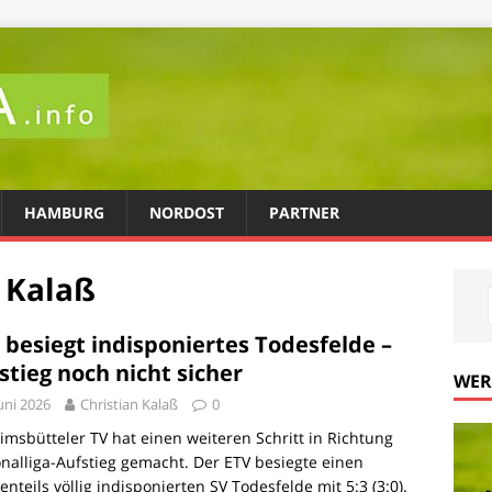
HAMBURG
NORDOST
PARTNER
n Kalaß
 besiegt indisponiertes Todesfelde –
stieg noch nicht sicher
WE
Juni 2026
Christian Kalaß
0
imsbütteler TV hat einen weiteren Schritt in Richtung
nalliga-Aufstieg gemacht. Der ETV besiegte einen
enteils völlig indisponierten SV Todesfelde mit 5:3 (3:0).