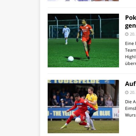
Pok
gen
20.
Eine 
Team
Highl
über
Auf
20.
Die A
Eimsb
Wurst