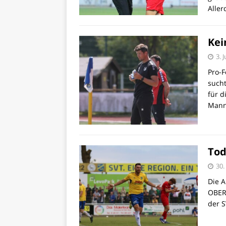
Alle
Kei
3. 
Pro-F
sucht
für d
Mann
Tod
30.
Die A
OBERL
der S