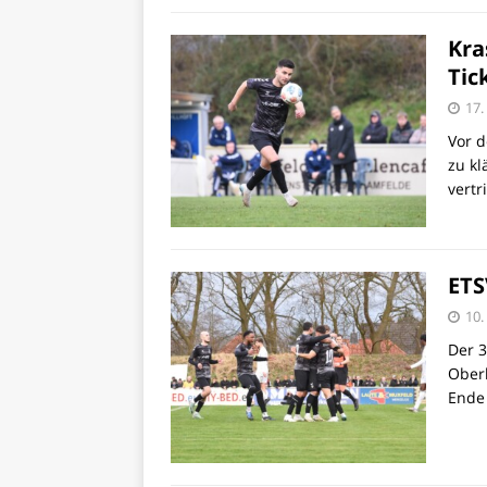
Kra
Tic
17.
Vor d
zu kl
vertr
ETS
10.
Der 3
Oberl
Ende