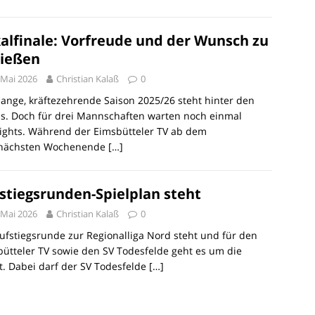
alfinale: Vorfreude und der Wunsch zu
ießen
 Mai 2026
Christian Kalaß
0
lange, kräftezehrende Saison 2025/26 steht hinter den
s. Doch für drei Mannschaften warten noch einmal
ights. Während der Eimsbütteler TV ab dem
nächsten Wochenende
[…]
stiegsrunden-Spielplan steht
 Mai 2026
Christian Kalaß
0
ufstiegsrunde zur Regionalliga Nord steht und für den
ütteler TV sowie den SV Todesfelde geht es um die
. Dabei darf der SV Todesfelde
[…]