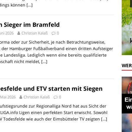
rdings können
[…]
n Sieger im Bramfeld
Juni 2026
Christian Kalaß
0
orma oder zur Sicherheit, je nach Betrachtungsweise,
 der Hamburger Fußballverband einen dritten Aufsteiger
ie Landesliga. Lediglich wenn eine bereits qualifizierte
schaft nicht meldet,
[…]
WE
esfelde und ETV starten mit Siegen
 Mai 2026
Christian Kalaß
0
ufstiegsrunde zur Regionalliga Nord hat aus Sicht der
IGA.info Ligen einen perfekten Start erwischt. Sowohl
V Todesfelde wie auch der Eimsbütteler TV zeigten
[…]