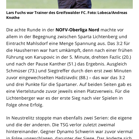
Lars Fuchs war Trainer des Greifswalder FC. Foto: Lobeca/Andreas
Knothe
Die achte Runde in der
NOFV-Oberliga Nord
machte vor
allem in der Begegnung zwischen Sparta Lichtenberg und
Eintracht Mahlsdorf eine Menge Spannung aus. Das 3:2 für
die Hausherren war hart umkämpft, denn nach einer frühen
Führung von Karupovic in der 5. Minute, drehten Fazlic (20.)
und nach der Pause Kanther (51.) das Ergebnis. Ausgleich
Schmüser (73.) und Siegtreffer durch den erst zwei Minuten
zuvor eingewechselten Hadziavdic (88.) – das war das 3:2
und drei Punkte für die Spartaner. Auf beiden Seiten gab es
eine Viertelstunde zuvor jeweils einen Platzverweis. Für die
Lichtenberger war es der erste Sieg nach vier Spielen in
Folge ohne Erfolg.
In Neustrelitz stoppte man ebenfalls zwei Serien: die eigene
und die der anderen. Die TSG verlor zuletzt zweimal
hintereinander. Gegner Dynamo Schwerin war zuvor viermal
in Folge ungeschlagen, darunter der Siege. Das änderte sich