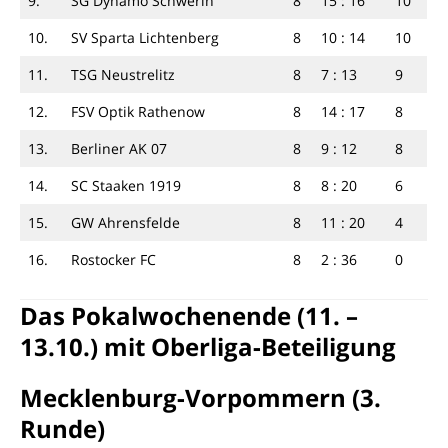
9.
SG Dynamo Schwerin
8
15 : 16
10
10.
SV Sparta Lichtenberg
8
10 : 14
10
11.
TSG Neustrelitz
8
7 : 13
9
12.
FSV Optik Rathenow
8
14 : 17
8
13.
Berliner AK 07
8
9 : 12
8
14.
SC Staaken 1919
8
8 : 20
6
15.
GW Ahrensfelde
8
11 : 20
4
16.
Rostocker FC
8
2 : 36
0
Das Pokalwochenende (11. –
13.10.) mit Oberliga-Beteiligung
Mecklenburg-Vorpommern (3.
Runde)