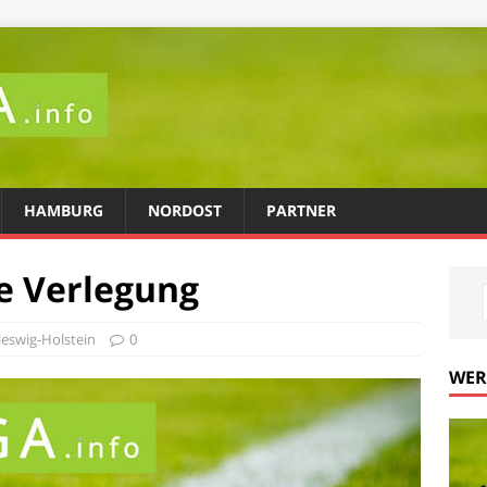
HAMBURG
NORDOST
PARTNER
e Verlegung
leswig-Holstein
0
WE