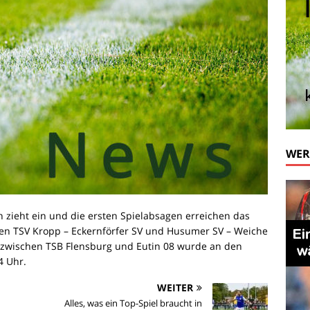
WE
zieht ein und die ersten Spielabsagen erreichen das
ien TSV Kropp – Eckernförfer SV und Husumer SV – Weiche
g zwischen TSB Flensburg und Eutin 08 wurde an den
14 Uhr.
WEITER
Alles, was ein Top-Spiel braucht in