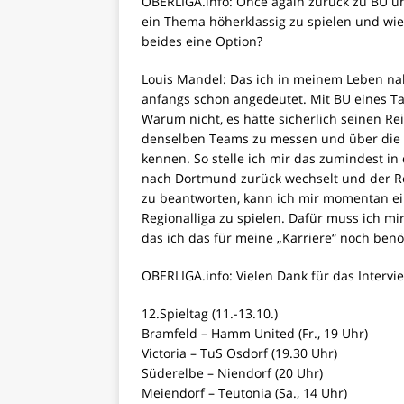
OBERLIGA.info: Once again zurück zu BU un
ein Thema höherklassig zu spielen und wie 
beides eine Option?
Louis Mandel: Das ich in meinem Leben na
anfangs schon angedeutet. Mit BU eines Ta
Warum nicht, es hätte sicherlich seinen Reiz
denselben Teams zu messen und über die Ze
kennen. So stelle ich mir das zumindest i
nach Dortmund zurück wechselt und der R
zu beantworten, kann ich mir momentan ein
Regionalliga zu spielen. Dafür muss ich mir
das ich das für meine „Karriere“ noch benö
OBERLIGA.info: Vielen Dank für das Intervi
12.Spieltag (11.-13.10.)
Bramfeld – Hamm United (Fr., 19 Uhr)
Victoria – TuS Osdorf (19.30 Uhr)
Süderelbe – Niendorf (20 Uhr)
Meiendorf – Teutonia (Sa., 14 Uhr)