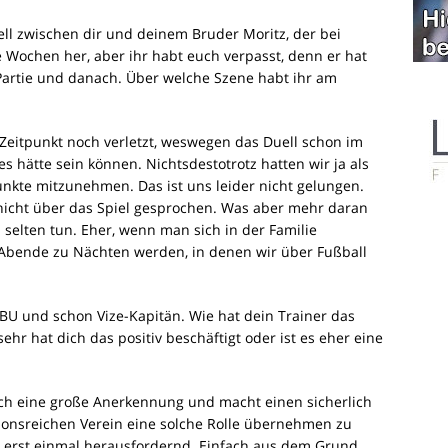
ell zwischen dir und deinem Bruder Moritz, der bei
e Wochen her, aber ihr habt euch verpasst, denn er hat
 Partie und danach. Über welche Szene habt ihr am
 Zeitpunkt noch verletzt, weswegen das Duell schon im
 es hätte sein können. Nichtsdestotrotz hatten wir ja als
nkte mitzunehmen. Das ist uns leider nicht gelungen.
 nicht über das Spiel gesprochen. Was aber mehr daran
l selten tun. Eher, wenn man sich in der Familie
Abende zu Nächten werden, in denen wir über Fußball
 BU und schon Vize-Kapitän. Wie hat dein Trainer das
sehr hat dich das positiv beschäftigt oder ist es eher eine
rlich eine große Anerkennung und macht einen sicherlich
itionsreichen Verein eine solche Rolle übernehmen zu
ch erst einmal herausfordernd. Einfach aus dem Grund,