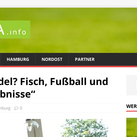
HAMBURG
NORDOST
PARTNER
el? Fisch, Fußball und
bnisse“
WE
mburg
0