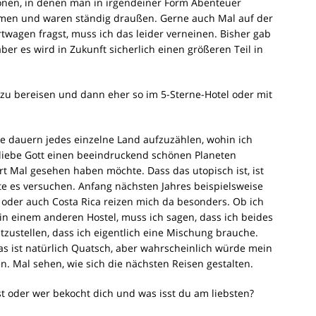
tionen, in denen man in irgendeiner Form Abenteuer
ommen und waren ständig draußen. Gerne auch Mal auf der
twagen fragst, muss ich das leider verneinen. Bisher gab
aber es wird in Zukunft sicherlich einen größeren Teil in
 zu bereisen und dann eher so im 5-Sterne-Hotel oder mit
e dauern jedes einzelne Land aufzuzählen, wohin ich
r liebe Gott einen beeindruckend schönen Planeten
rt Mal gesehen haben möchte. Dass das utopisch ist, ist
te es versuchen. Anfang nächsten Jahres beispielsweise
 oder auch Costa Rica reizen mich da besonders. Ob ich
 in einem anderen Hostel, muss ich sagen, dass ich beides
tzustellen, dass ich eigentlich eine Mischung brauche.
 Das ist natürlich Quatsch, aber wahrscheinlich würde mein
. Mal sehen, wie sich die nächsten Reisen gestalten.
t oder wer bekocht dich und was isst du am liebsten?