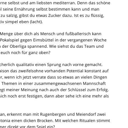
gerne selbst und am liebsten mediterran. Denn das schöne
al seine Ernährung selbst bestimmen kann und man
 zu salzig, gibst du etwas Zucker dazu. Ist es zu flüssig,
iv simpel eben (lacht).
e Menge über dich als Mensch und fußballerisch kann
 Pokalspiel gegen Eimsbüttel in der vergangenen Woche
n der Oberliga spannend. Wie siehst du das Team und
t euch noch für ganz oben?
cherlich qualitativ einen Sprung nach vorne gemacht.
 Saison das zweifelsohne vorhanden Potential konstant auf
er, wenn ich jetzt verrate dass so etwas an vielen Dingen
sten Themen in einer zusammengewachsenen Mannschaft
egt meiner Meinung nach auch der Schlüssel zum Erfolg.
ch noch erst festigen, dann aber sehe ich eine mehr als
lan, erkennt man mit Rugenbergen und Meiendorf zwei
tonia einen dicken Brocken. Mit welchen Ritualen stimmt
er direkt vor dem Spiel ein?