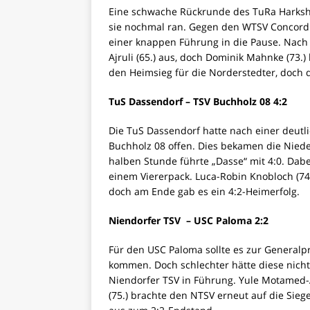
Eine schwache Rückrunde des TuRa Harkshei
sie nochmal ran. Gegen den WTSV Concordia
einer knappen Führung in die Pause. Nach
Ajruli (65.) aus, doch Dominik Mahnke (73.)
den Heimsieg für die Norderstedter, doch 
TuS Dassendorf – TSV Buchholz 08 4:2
Die TuS Dassendorf hatte nach einer deutl
Buchholz 08 offen. Dies bekamen die Niede
halben Stunde führte „Dasse“ mit 4:0. Dabei
einem Viererpack. Luca-Robin Knobloch (74
doch am Ende gab es ein 4:2-Heimerfolg.
Niendorfer TSV – USC Paloma 2:2
Für den USC Paloma sollte es zur General
kommen. Doch schlechter hätte diese nicht
Niendorfer TSV in Führung. Yule Motamed-A
(75.) brachte den NTSV erneut auf die Siege