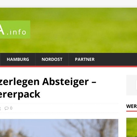
HAMBURG
NORDOST
PARTNER
zerlegen Absteiger –
ererpack
WE
g
0