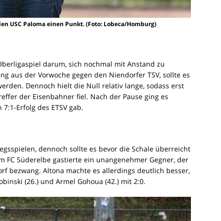
 den USC Paloma einen Punkt. (Foto: Lobeca/Homburg)
Oberligaspiel darum, sich nochmal mit Anstand zu
ng aus der Vorwoche gegen den Niendorfer TSV, sollte es
den. Dennoch hielt die Null relativ lange, sodass erst
effer der Eisenbahner fiel. Nach der Pause ging es
 7:1-Erfolg des ETSV gab.
iegsspielen, dennoch sollte es bevor die Schale überreicht
m FC Süderelbe gastierte ein unangenehmer Gegner, der
rf bezwang. Altona machte es allerdings deutlich besser,
inski (26.) und Armel Gohoua (42.) mit 2:0.