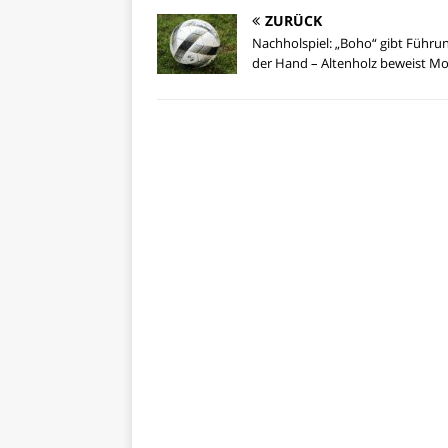
ZURÜCK
Nachholspiel: „Boho“ gibt Führu
der Hand – Altenholz beweist Mo