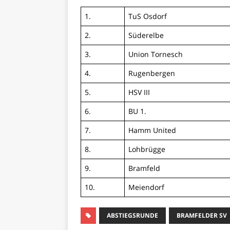
1.
TuS Osdorf
2.
Süderelbe
3.
Union Tornesch
4.
Rugenbergen
5.
HSV III
6.
BU 1.
7.
Hamm United
8.
Lohbrügge
9.
Bramfeld
10.
Meiendorf
ABSTIEGSRUNDE
BRAMFELDER SV