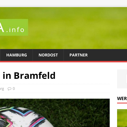
HAMBURG
NORDOST
PARTNER
 in Bramfeld
rg
0
WE