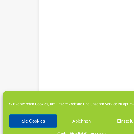
Wir verwenden Cookies, um unsere Website und unseren Service zu optimi
Impressum
alle Cookies
Ablehnen
Einstell
Copyright © 2026 | WordPress Theme von
MH The
Cookie-Richtlinie
Datenschutz