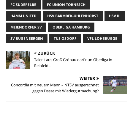
FC SÜDERELBE
FC UNION TORNESCH
HAMM UNITED
HSV BARMBEK-UHLENHORST
HSV III
MEIENDORFER SV
OBERLIGA HAMBURG
SV RUGENBERGEN
TUS OSDORF
VFL LOHBRÜGGE
ZURÜCK
Talent aus Groß Grönau darf nun Oberliga in
Reinfeld…
WEITER
Concordia mit neuem Mann – NTSV ausgerechnet
gegen Dasse mit Wiedergutmachung?