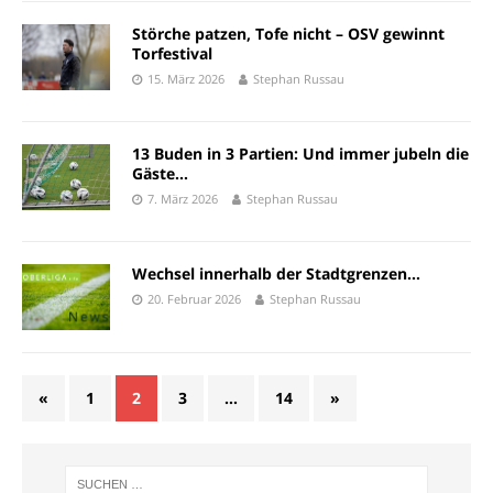
Störche patzen, Tofe nicht – OSV gewinnt
Torfestival
15. März 2026
Stephan Russau
13 Buden in 3 Partien: Und immer jubeln die
Gäste…
7. März 2026
Stephan Russau
Wechsel innerhalb der Stadtgrenzen…
20. Februar 2026
Stephan Russau
«
1
2
3
…
14
»