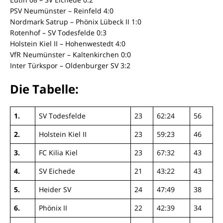
PSV Neumünster – Reinfeld 4:0
Nordmark Satrup – Phönix Lübeck II 1:0
Rotenhof – SV Todesfelde 0:3
Holstein Kiel II – Hohenwestedt 4:0
VfR Neumünster – Kaltenkirchen 0:0
Inter Türkspor – Oldenburger SV 3:2
Die Tabelle:
1.
SV Todesfelde
23
62:24
56
2.
Holstein Kiel II
23
59:23
46
3.
FC Kilia Kiel
23
67:32
43
4.
SV Eichede
21
43:22
43
5.
Heider SV
24
47:49
38
6.
Phönix II
22
42:39
34