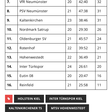
7.
VfR Neumünster
20
42:40
32
8.
PSV Neumünster
21
47:38
31
9.
Kaltenkirchen
23
38:46
31
10.
Nordmark Satrup
20
29:30
26
11.
Oldenburger SV
21
45:57
24
12.
Rotenhof
22
39:52
21
13.
Hohenwestedt
22
36:49
21
14.
Inter Türkspor
24
26:61
20
15.
Eutin 08
20
20:47
16
16.
Reinfeld
21
25:58
11
HOLSTEIN KIEL
INTER TÜRKSPOR KIEL
KALTENKIRCHENER TS
MTSV HOHENWESTEDT