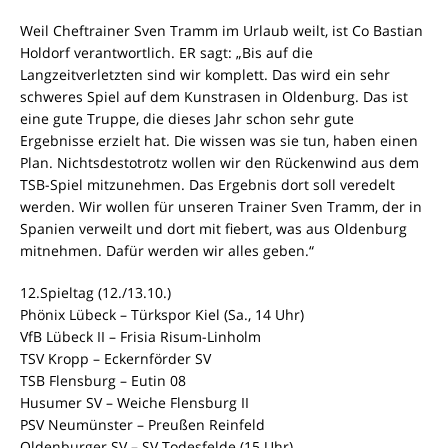
Weil Cheftrainer Sven Tramm im Urlaub weilt, ist Co Bastian
Holdorf verantwortlich. ER sagt: „Bis auf die
Langzeitverletzten sind wir komplett. Das wird ein sehr
schweres Spiel auf dem Kunstrasen in Oldenburg. Das ist
eine gute Truppe, die dieses Jahr schon sehr gute
Ergebnisse erzielt hat. Die wissen was sie tun, haben einen
Plan. Nichtsdestotrotz wollen wir den Rückenwind aus dem
TSB-Spiel mitzunehmen. Das Ergebnis dort soll veredelt
werden. Wir wollen für unseren Trainer Sven Tramm, der in
Spanien verweilt und dort mit fiebert, was aus Oldenburg
mitnehmen. Dafür werden wir alles geben.“
12.Spieltag (12./13.10.)
Phönix Lübeck – Türkspor Kiel (Sa., 14 Uhr)
VfB Lübeck II – Frisia Risum-Linholm
TSV Kropp – Eckernförder SV
TSB Flensburg – Eutin 08
Husumer SV – Weiche Flensburg II
PSV Neumünster – Preußen Reinfeld
Oldenburger SV – SV Todesfelde (15 Uhr)