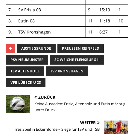
7.
SV Frisia 03
9
15:19
11
8.
Eutin 08
11
11:18
10
9.
TSV Kronshagen
11
6:27
1
ABSTIEGSRUNDE
PREUSSEN REINFELD
PSV NEUMÜNSTER
SC WEICHE FLENSBURG II
TSV ALTENHOLZ
TSV KRONSHAGEN
VFB LÜBECK U 23
ZURÜCK
Keine Ausreden: Frisia, Altenholz und Eutin mächtig
unter Druck…
WEITER
Irres Spiel in Eckernförde – Siege für TSV und TSB