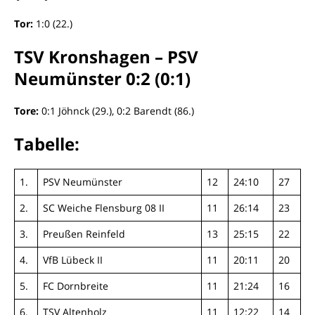
Tor:
1:0 (22.)
TSV Kronshagen – PSV
Neumünster 0:2 (0:1)
Tore:
0:1 Jöhnck (29.), 0:2 Barendt (86.)
Tabelle:
1.
PSV Neumünster
12
24:10
27
2.
SC Weiche Flensburg 08 II
11
26:14
23
3.
Preußen Reinfeld
13
25:15
22
4.
VfB Lübeck II
11
20:11
20
5.
FC Dornbreite
11
21:24
16
6.
TSV Altenholz
11
12:22
14